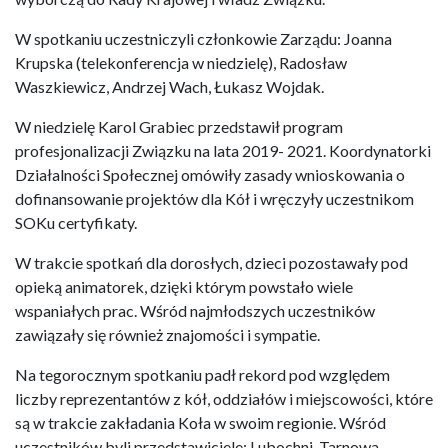
W spotkaniu uczestniczyli członkowie Zarządu: Joanna
Krupska (telekonferencja w niedzielę), Radosław
Waszkiewicz, Andrzej Wach, Łukasz Wojdak.
W niedzielę Karol Grabiec przedstawił program
profesjonalizacji Związku na lata 2019- 2021. Koordynatorki
Działalności Społecznej omówiły zasady wnioskowania o
dofinansowanie projektów dla Kół i wręczyły uczestnikom
SOKu certyfikaty.
W trakcie spotkań dla dorosłych, dzieci pozostawały pod
opieką animatorek, dzięki którym powstało wiele
wspaniałych prac. Wśród najmłodszych uczestników
zawiązały się również znajomości i sympatie.
Na tegorocznym spotkaniu padł rekord pod względem
liczby reprezentantów z kół, oddziałów i miejscowości, które
są w trakcie zakładania Koła w swoim regionie. Wśród
uczestników byli przedstawiciele: Lubochni, Tarnowa,