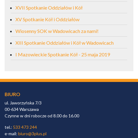
XVII Spotkanie Oddziałów i Kół
XV Spotkanie Kół i Oddziałów
Wiosenny SOK w Wadowicach za nami!
XIII Spotkanie Oddziałów i Kół w Wadowicach
I Mazowieckie Spotkanie Kół - 25 maja 2019
BIURO
ul. Jaworzyńska 7/3
00-634 Warszawa
Czynne w dni robocze od 8.00 do 16.00
tel.:
533 473 244
e-mail:
biuro@3plus.pl