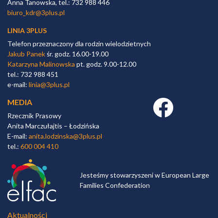
Anna Tanowska, tel.: 732 988 446
biuro_kdr@3plus.pl
LINIA 3PLUS
Telefon przeznaczony dla rodzin wielodzietnych
Jakub Panek
śr. godz. 16.00-19.00
Katarzyna Malinowska
pt. godz. 9.00-12.00
tel.: 732 988 451
e-mail:
linia@3plus.pl
MEDIA
Facebook link
Rzecznik Prasowy
Anita Marczułajtis – Łodzińska
E-mail:
anita.lodzinska@3plus.pl
tel.:
600 004 410
Jesteśmy stowarzyszeni w European Large
Families Confederation
Aktualności