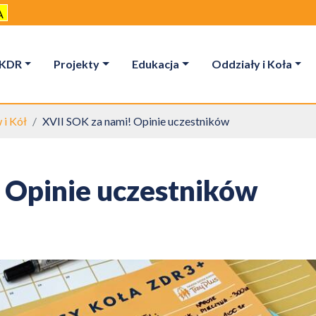
A
KDR
Projekty
Edukacja
Oddziały i Koła
 i Kół
XVII SOK za nami! Opinie uczestników
 Opinie uczestników