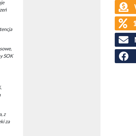
je
czeń
tencja
usowe,
Faceboo
pny SOK
.
h
, z
ki za