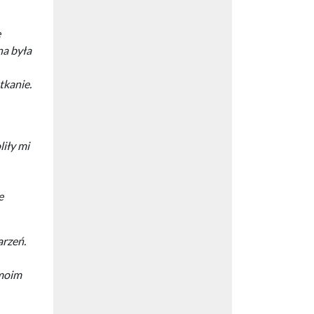
e
na była
tkanie.
liły mi
e
arzeń.
 moim