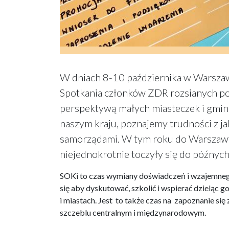
W dniach 8-10 października w Warszaw
Spotkania członków ZDR rozsianych po 
perspektywą małych miasteczek i gmin,
naszym kraju, poznajemy trudności z ja
samorządami. W tym roku do Warszawy
niejednokrotnie toczyły się do późnyc
SOKi to czas wymiany doświadczeń i wzajemnego
się aby dyskutować, szkolić i wspierać dzieląc
i miastach. Jest to także czas na zapoznanie s
szczeblu centralnym i międzynarodowym.