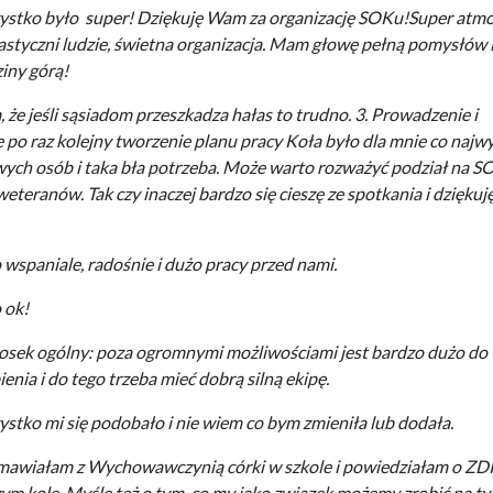
stko było super! Dziękuję Wam za organizację SOKu!
Super atmo
astyczni ludzie, świetna organizacja. Mam głowę pełną pomysłów i
ziny górą!
że jeśli sąsiadom przeszkadza hałas to trudno. 3. Prowadzenie i
e po raz kolejny tworzenie planu pracy Koła było dla mnie co najw
owych osób i taka bła potrzeba. Może warto rozważyć podział na S
eteranów. Tak czy inaczej bardzo się cieszę ze spotkania i dziękuję
 wspaniale, radośnie i dużo pracy przed nami.
 ok!
sek ogólny: poza ogromnymi możliwościami jest bardzo dużo do
ienia i do tego trzeba mieć dobrą silną ekipę.
stko mi się podobało i nie wiem co bym zmieniła lub dodała.
awiałam z Wychowawczynią córki w szkole i powiedziałam o ZD
ym kole. Myślę też o tym, co my jako związek możemy zrobić na t