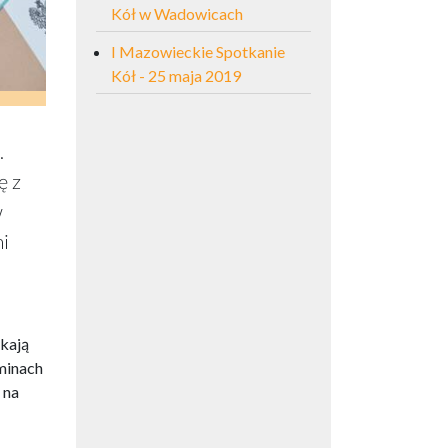
Kół w Wadowicach
I Mazowieckie Spotkanie
Kół - 25 maja 2019
.
ę z
w
mi
kają
gminach
 na