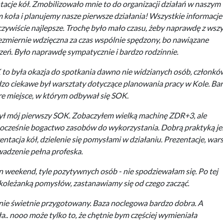
tacje kół. Zmobilizowało mnie to do organizacji działań w naszym
m koła i planujemy nasze pierwsze działania! Wszystkie informacje
czywiście najlepsze. Trochę było mało czasu, żeby naprawdę z wsz
niezmiernie wdzięczna za czas wspólnie spędzony, bo nawiązane
eń. Było naprawdę sympatycznie i bardzo rodzinnie.
to była okazja do spotkania dawno nie widzianych osób, członk
zo ciekawe był warsztaty dotyczące planowania pracy w Kole. Ba
e miejsce, w którym odbywał się SOK.
ył mój pierwszy SOK. Zobaczyłem wielką machinę ZDR+3, ale
ocześnie bogactwo zasobów do wykorzystania. Dobrą praktyką je
entacja kół, dzielenie się pomysłami w działaniu. Prezentacje, wars
adzenie pełna profeska.
n weekend, tyle pozytywnych osób - nie spodziewałam się. Po tej
koleżanką pomysłów, zastanawiamy się od czego zacząć.
e świetnie przygotowany. Baza noclegowa bardzo dobra. A
.. nooo może tylko to, że chętnie bym częściej wymieniała