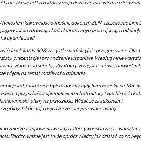
ł i uczyła się od tych którzy mają dużo większa wiedzę i doświad
Wyniosłem klarowność odnośnie dokonań ZDR, szczególnie Linii 
propagowaniem zdrowego kodu kulturowego promującego rodzine).
a pytania z sali.
wiście jak każdy SOK wszystko perfekcyjnie przygotowane. Dla 
ztaty, prezentacje i prowadzenie wspaniałe. Według mnie warszta
przełożyłabym na sobotę, aby Koła (szczególnie nowe) dowiedziały
cze więcej na temat możliwości działania.
entacje kół, na których byłem obecny były bardzo ciekawe. Możn
śleć na przyszłość o ujednoliceniu ich struktury typu historia koł
łania, wnioski, plany na przyszłość. Widać że za sukcesami
czególnych kół stoją pojedyncze zaangażowane osoby.
mo zmęczenia spowodowanego intensywnością zajęć i warsztat
ia. Bardzo ważne jest to, że oprócz wiedzy jak działać, co noweg