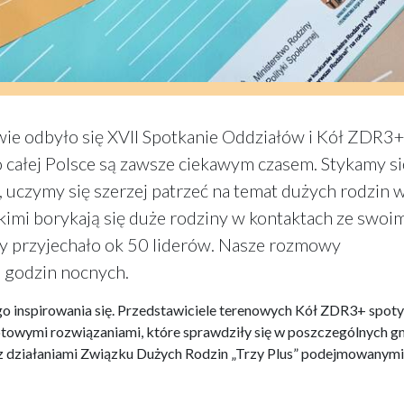
ie odbyło się XVII Spotkanie Oddziałów i Kół ZDR3+
całej Polsce są zawsze ciekawym czasem. Stykamy si
 uczymy się szerzej patrzeć na temat dużych rodzin 
kimi borykają się duże rodziny w kontaktach ze swoi
 przyjechało ok 50 liderów. Nasze rozmowy
h godzin nocnych.
 inspirowania się. Przedstawiciele terenowych Kół ZDR3+ spoty
 gotowymi rozwiązaniami, które sprawdziły się w poszczególnych 
ię z działaniami Związku Dużych Rodzin „Trzy Plus” podejmowanymi