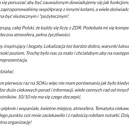
a się poruszać aby być zauważonym dowiadujemy się jak funkcjonu
, zaproponowaliśmy współpracę z innymi kołami, a wiele doświad
na być skutecznym i "pożytecznym".
rupą, calej Polski, że każdy się liczy z ZDR. Podobała mi się kompe
deczna atmosfera, pełna życzliwości.
, inspirujący i bogaty. Lokalizacja tez bardzo dobra, warunki luks
soki poziom. Trochę było nas za mało i chciałabym aby na nastę
reprezentacja.
ziałać.
m pierwszy raz na SOKu więc nie mam porównania jak było kiedyś
zo dużo ciekawych porad i informacji, wiele cennych rad od innyc
stników. 10/10 nie ma się czego doczepić.
 pięknie i wspaniale, świetne miejsce, atmosfera. Tematyka ciekawa
ego punktu coś mnie zaciekawiło i z radością robiłam notatki. Dzię
tna organizację!