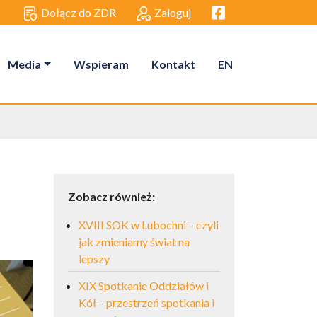
Facebook link
Dołącz do ZDR
Zaloguj
Media
Wspieram
Kontakt
EN
Zobacz również:
XVIII SOK w Lubochni – czyli
jak zmieniamy świat na
lepszy
XIX Spotkanie Oddziałów i
Kół – przestrzeń spotkania i