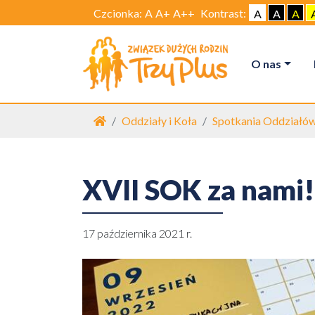
Czcionka:
A
A+
A++
Kontrast:
A
A
A
O nas
Strona główna
Oddziały i Koła
Spotkania Oddziałów
XVII SOK za nami!
17 października 2021 r.