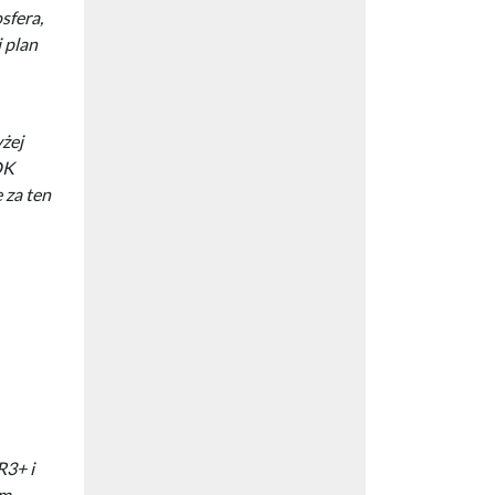
sfera,
 plan
yżej
OK
 za ten
R3+ i
ym