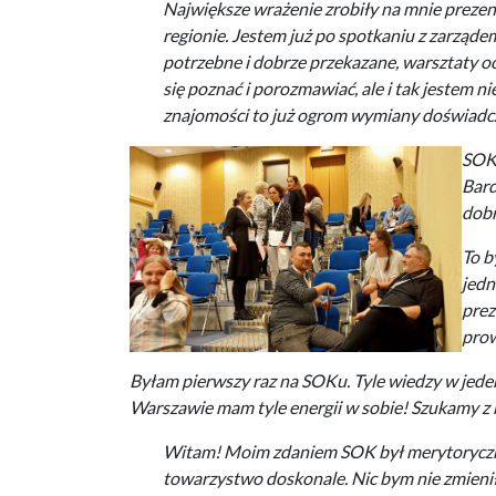
Największe wrażenie zrobiły na mnie prezen
regionie. Jestem już po spotkaniu z zarząde
potrzebne i dobrze przekazane, warsztaty o
się poznać i porozmawiać, ale i tak jestem 
znajomości to już ogrom wymiany doświadcz
SOK 
Bard
dobr
To b
jedn
prez
prow
Byłam pierwszy raz na SOKu. Tyle wiedzy w jede
Warszawie mam tyle energii w sobie! Szukamy z 
Witam! Moim zdaniem SOK był merytoryczni
towarzystwo doskonale. Nic bym nie zmieniła