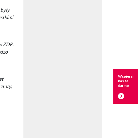
 były
ystkimi
ów ZDR.
rdzo
Wspieraj
st
nas za
darmo
ztaty,