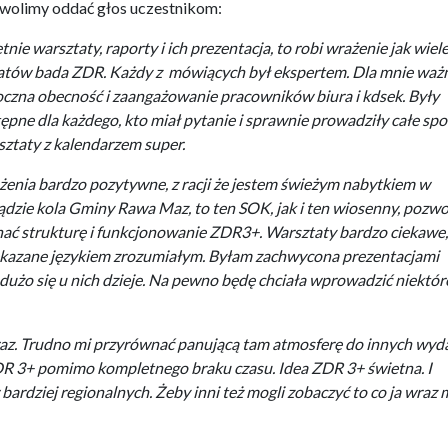
 wolimy oddać głos uczestnikom:
tnie warsztaty, raporty i ich prezentacja, to robi wrażenie jak wiel
tów bada ZDR. Każdy z mówiących był ekspertem. Dla mnie waż
czna obecność i zaangażowanie pracowników biura i kdsek. Były
ępne dla każdego, kto miał pytanie i sprawnie prowadziły całe spo
ztaty z kalendarzem super.
enia bardzo pozytywne, z racji że jestem świeżym nabytkiem w
ądzie kola Gminy Rawa Maz, to ten SOK, jak i ten wiosenny, pozwo
ać strukturę i funkcjonowanie ZDR3+. Warsztaty bardzo ciekawe,
kazane językiem zrozumiałym. Byłam zachwycona prezentacjami
k dużo się u nich dzieje. Na pewno będę chciała wprowadzić niektór
raz. Trudno mi przyrównać panującą tam atmosferę do innych wyd
ZDR 3+ pomimo kompletnego braku czasu. Idea ZDR 3+ świetna. I
ardziej regionalnych. Żeby inni też mogli zobaczyć to co ja wraz