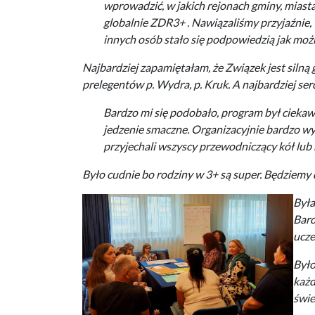
wprowadzić, w jakich rejonach gminy, miast
globalnie ZDR3+ . Nawiązaliśmy przyjaźnie
innych osób stało się podpowiedzią jak moż
Najbardziej zapamiętałam, że Związek jest silną g
prelegentów p. Wydra, p. Kruk. A najbardziej ser
Bardzo mi się podobało, program był ciekawy
jedzenie smaczne. Organizacyjnie bardzo wy
przyjechali wszyscy przewodniczący kół lub 
Było cudnie bo rodziny w 3+ są super. Będziemy d
Była
Bard
ucze
Było
każd
świe