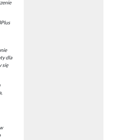
czenie
3Plus
mnie
ty dla
 się
a
a,
ów
o