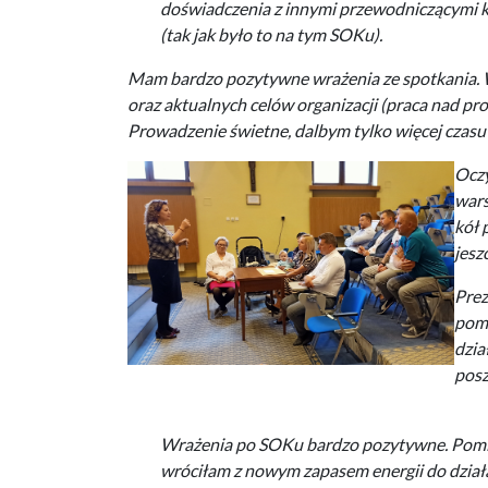
doświadczenia z innymi przewodniczącymi kó
(tak jak było to na tym SOKu).
Mam bardzo pozytywne wrażenia ze spotkania. 
oraz aktualnych celów organizacji (praca nad 
Prowadzenie świetne, dalbym tylko więcej czasu n
Oczy
wars
kół 
jesz
Prez
pomy
dzia
posz
Wrażenia po SOKu bardzo pozytywne. Pomi
wróciłam z nowym zapasem energii do działan