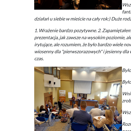
Wszy
fant
działań u siebie w mieście na cały rok:) Duże rod
1. Wrażenie bardzo pozytywne. 2. Zapamiętałem, 
prezentacja, jak zawsze na wysokim poziomie, al
irytujące, ale rozumiem, że było bardzo wiele n
wiosenny dla "pierwszorazowych" i jesienny dla w
czas.
Było
Było
Wnio
zrob
Wszy
Rozm
nasz