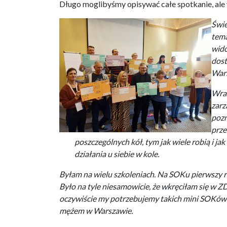
Długo moglibyśmy opisywać całe spotkanie, ale
Świe
tema
wido
dost
Wars
Wraż
zarz
pozn
prze
poszczególnych kół, tym jak wiele robią i ja
działania u siebie w kole.
Byłam na wielu szkoleniach. Na SOKu pierwszy 
Było na tyle niesamowicie, że wkręciłam się w 
oczywiście my potrzebujemy takich mini SOKów b
mężem w Warszawie.